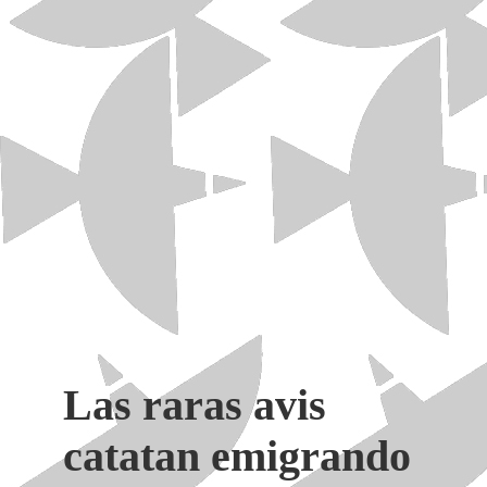
Las raras avis
catatan emigrando