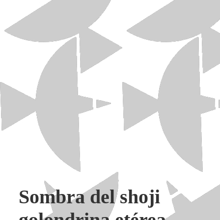
Sombra del shoji
golondrina etérea