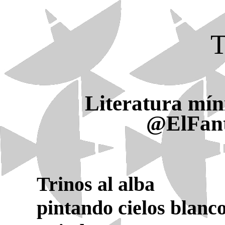
T
Literatura mí
@ElFan
Trinos al alba
pintando cielos blanco