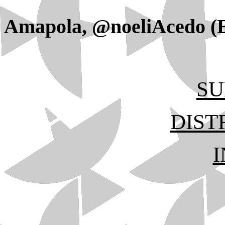
Amapola, @noeliAcedo (
SU
DIST
I