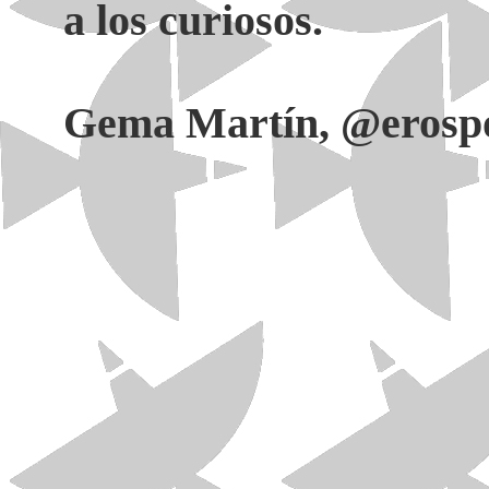
a los curiosos.
Gema Martín, @erospo