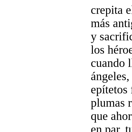
crepita 
más ant
y sacrifi
los héro
cuando l
ángeles,
epítetos 
plumas r
que ahor
en par, t