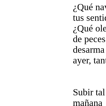
¿Qué nav
tus sent
¿Qué ole
de peces
desarma 
ayer, tan
Subir ta
mañana