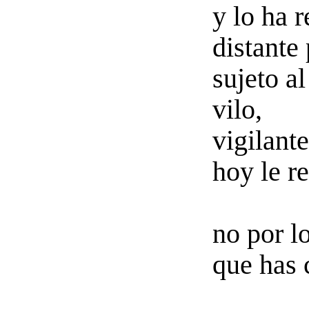
y lo ha r
distante 
sujeto a
vilo,
vigilante
hoy le r
no por l
que has 