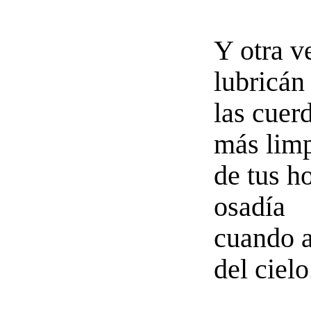
Y otra v
lubricán
las cuer
más lim
de tus h
osadía
cuando a
del cielo