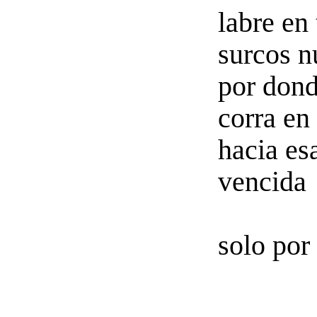
labre en
surcos n
por dond
corra en
hacia es
vencida
solo por 
Por e