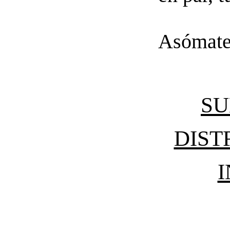
Asómate 
SU
DIST
I