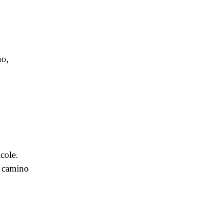
no,
cole.
l camino